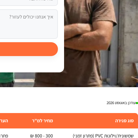
עודכן באוגוסט 2026
סוג סגירה
מחיר למ"ר
הערו
שמשונית/וילונות PVC (פתרון זמני)
300 - 800 ₪
פתרון