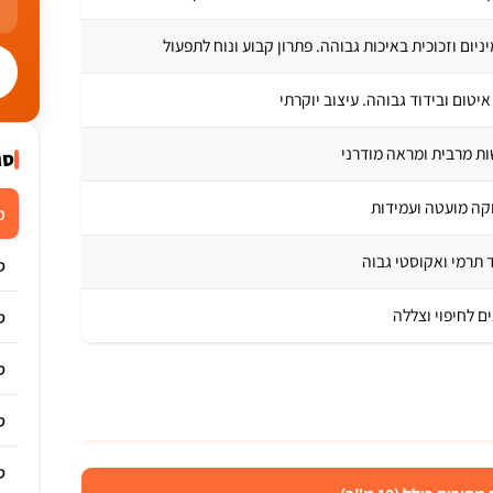
ניום וזכוכית באיכות גבוהה. פתרון קבוע ונוח לתפעול ​
יטום ובידוד גבוהה. עיצוב יוקרתי ​
ת מרבית ומראה מודרני ​
סג
ה מועטה ועמידות ​
מ
 תרמי ואקוסטי גבוה ​
ס
 לחיפוי וצללה ​
ס
ס
ס
ס