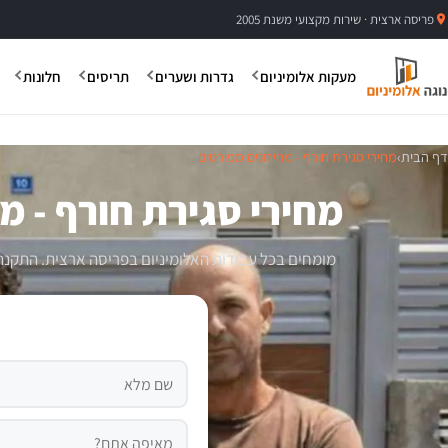
פריסה ארצית · שירות מקצועי משנת 2005
מעקות אלומיניום
גדרות ושערים
תריסים
חלונות
דף הבית
›
מחירי סגירת חורף - מחירונים מפורטים
מחירי סגירת חורף - מ
מומחים בכל עבודות האלומיניום בפריסה ארצית. התקנת גד