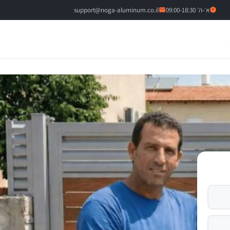
א׳-ה׳ 09:00-18:30
support@noga-aluminum.co.il