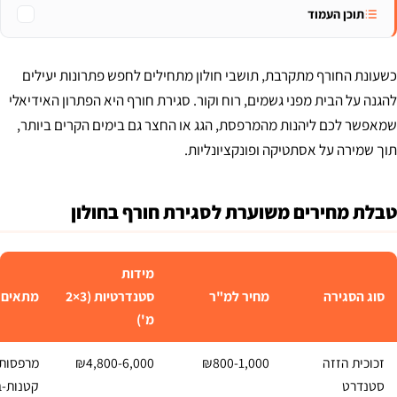
תוכן העמוד
כשעונת החורף מתקרבת, תושבי חולון מתחילים לחפש פתרונות יעילים
להגנה על הבית מפני גשמים, רוח וקור. סגירת חורף היא הפתרון האידיאלי
שמאפשר לכם ליהנות מהמרפסת, הגג או החצר גם בימים הקרים ביותר,
תוך שמירה על אסתטיקה ופונקציונליות.
טבלת מחירים משוערת לסגירת חורף בחולון
מידות
סוג הסגירה
מחיר למ"ר
סטנדרטיות (3×2
מתאים 
מ')
זכוכית הזזה
₪800-1,000
₪4,800-6,000
מרפסות
סטנדרט
קטנות-בי