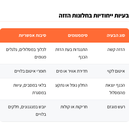
בעיות ייחודיות בחלונות הזזה
סוג הבעיה
סימפטומים
סיבות אפשריות
הזזה קשה
התנגדות בעת הזזת
לכלוך במסלולים, גלגלים
הכנף
פגומים
איטום לקוי
חדירת אוויר או מים
חומרי איטום בלויים
הכנף יוצאת
החלון נופל או נתקע
בלאי במסבים, עיוות
מהמסלול
במסגרת
רעש מוגזם
חריקות או קולות
יובש במנגנונים, חלקים
בלויים